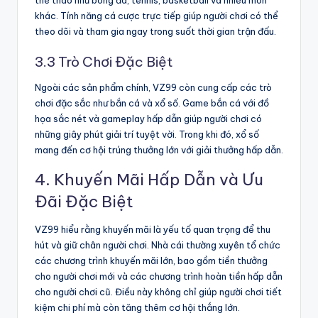
khác. Tính năng cá cược trực tiếp giúp người chơi có thể
theo dõi và tham gia ngay trong suốt thời gian trận đấu.
3.3 Trò Chơi Đặc Biệt
Ngoài các sản phẩm chính, VZ99 còn cung cấp các trò
chơi đặc sắc như bắn cá và xổ số. Game bắn cá với đồ
họa sắc nét và gameplay hấp dẫn giúp người chơi có
những giây phút giải trí tuyệt vời. Trong khi đó, xổ số
mang đến cơ hội trúng thưởng lớn với giải thưởng hấp dẫn.
4. Khuyến Mãi Hấp Dẫn và Ưu
Đãi Đặc Biệt
VZ99 hiểu rằng khuyến mãi là yếu tố quan trọng để thu
hút và giữ chân người chơi. Nhà cái thường xuyên tổ chức
các chương trình khuyến mãi lớn, bao gồm tiền thưởng
cho người chơi mới và các chương trình hoàn tiền hấp dẫn
cho người chơi cũ. Điều này không chỉ giúp người chơi tiết
kiệm chi phí mà còn tăng thêm cơ hội thắng lớn.