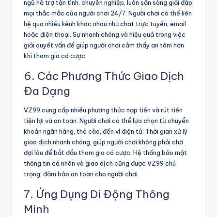
ngũ hỗ trợ tận tình, chuyên nghiệp, luôn sẵn sàng giải đáp
mọi thắc mắc của người chơi 24/7. Người chơi có thể liên
hệ qua nhiều kênh khác nhau như chat trực tuyến, email
hoặc điện thoại. Sự nhanh chóng và hiệu quả trong việc
giải quyết vấn đề giúp người chơi cảm thấy an tâm hơn
khi tham gia cá cược.
6. Các Phương Thức Giao Dịch
Đa Dạng
VZ99 cung cấp nhiều phương thức nạp tiền và rút tiền
tiện lợi và an toàn. Người chơi có thể lựa chọn từ chuyển
khoản ngân hàng, thẻ cào, đến ví điện tử. Thời gian xử lý
giao dịch nhanh chóng, giúp người chơi không phải chờ
đợi lâu để bắt đầu tham gia cá cược. Hệ thống bảo mật
thông tin cá nhân và giao dịch cũng được VZ99 chú
trọng, đảm bảo an toàn cho người chơi.
7. Ứng Dụng Di Động Thông
Minh