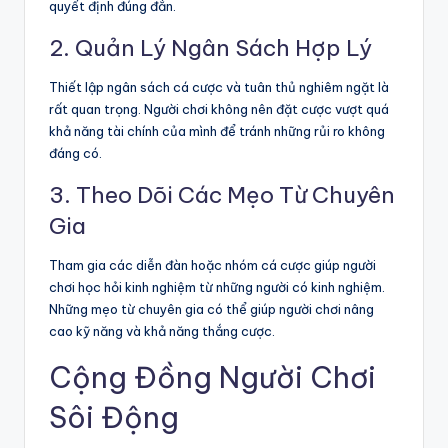
quyết định đúng đắn.
2. Quản Lý Ngân Sách Hợp Lý
Thiết lập ngân sách cá cược và tuân thủ nghiêm ngặt là
rất quan trọng. Người chơi không nên đặt cược vượt quá
khả năng tài chính của mình để tránh những rủi ro không
đáng có.
3. Theo Dõi Các Mẹo Từ Chuyên
Gia
Tham gia các diễn đàn hoặc nhóm cá cược giúp người
chơi học hỏi kinh nghiệm từ những người có kinh nghiệm.
Những mẹo từ chuyên gia có thể giúp người chơi nâng
cao kỹ năng và khả năng thắng cược.
Cộng Đồng Người Chơi
Sôi Động