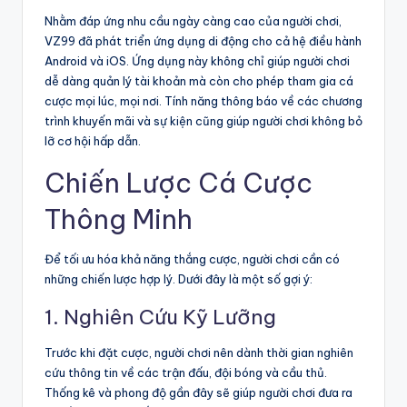
Nhằm đáp ứng nhu cầu ngày càng cao của người chơi,
VZ99 đã phát triển ứng dụng di động cho cả hệ điều hành
Android và iOS. Ứng dụng này không chỉ giúp người chơi
dễ dàng quản lý tài khoản mà còn cho phép tham gia cá
cược mọi lúc, mọi nơi. Tính năng thông báo về các chương
trình khuyến mãi và sự kiện cũng giúp người chơi không bỏ
lỡ cơ hội hấp dẫn.
Chiến Lược Cá Cược
Thông Minh
Để tối ưu hóa khả năng thắng cược, người chơi cần có
những chiến lược hợp lý. Dưới đây là một số gợi ý:
1. Nghiên Cứu Kỹ Lưỡng
Trước khi đặt cược, người chơi nên dành thời gian nghiên
cứu thông tin về các trận đấu, đội bóng và cầu thủ.
Thống kê và phong độ gần đây sẽ giúp người chơi đưa ra