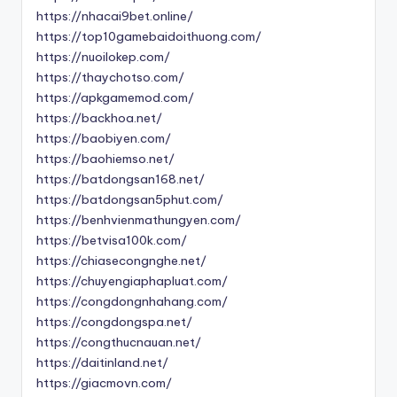
https://nhacai9bet.online/
https://top10gamebaidoithuong.com/
https://nuoilokep.com/
https://thaychotso.com/
https://apkgamemod.com/
https://backhoa.net/
https://baobiyen.com/
https://baohiemso.net/
https://batdongsan168.net/
https://batdongsan5phut.com/
https://benhvienmathungyen.com/
https://betvisa100k.com/
https://chiasecongnghe.net/
https://chuyengiaphapluat.com/
https://congdongnhahang.com/
https://congdongspa.net/
https://congthucnauan.net/
https://daitinland.net/
https://giacmovn.com/