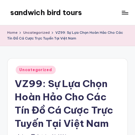
sandwich bird tours
Skip
to
sandwich
content
bird
Home
Uncategorized
VZ99: Sự Lựa Chọn Hoàn Hảo Cho Các
tours
Tín Đồ Cá Cược Trực Tuyến Tại Việt Nam
Posted
Uncategorized
in
VZ99: Sự Lựa Chọn
Hoàn Hảo Cho Các
Tín Đồ Cá Cược Trực
Tuyến Tại Việt Nam