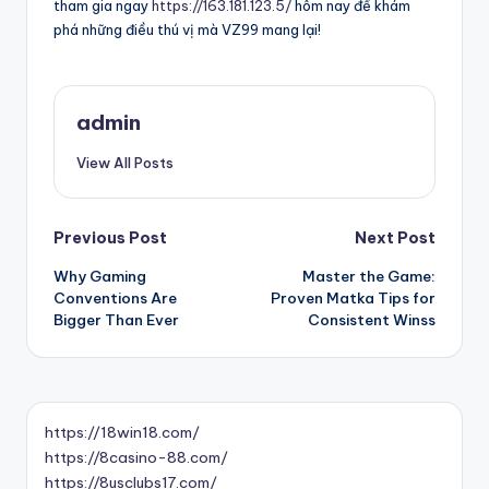
tham gia ngay
https://163.181.123.5/
hôm nay để khám
phá những điều thú vị mà VZ99 mang lại!
admin
View All Posts
Post
Previous Post
Next Post
Why Gaming
Master the Game:
navigation
Conventions Are
Proven Matka Tips for
Bigger Than Ever
Consistent Winss
https://18win18.com/
https://8casino-88.com/
https://8usclubs17.com/