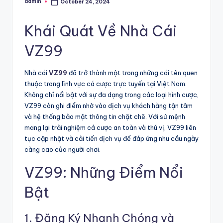
admin
October 24, 2024
Posted
by
Khái Quát Về Nhà Cái
VZ99
Nhà cái
VZ99
đã trở thành một trong những cái tên quen
thuộc trong lĩnh vực cá cược trực tuyến tại Việt Nam.
Không chỉ nổi bật với sự đa dạng trong các loại hình cược,
VZ99 còn ghi điểm nhờ vào dịch vụ khách hàng tận tâm
và hệ thống bảo mật thông tin chặt chẽ. Với sứ mệnh
mang lại trải nghiệm cá cược an toàn và thú vị, VZ99 liên
tục cập nhật và cải tiến dịch vụ để đáp ứng nhu cầu ngày
càng cao của người chơi.
VZ99: Những Điểm Nổi
Bật
1. Đăng Ký Nhanh Chóng và