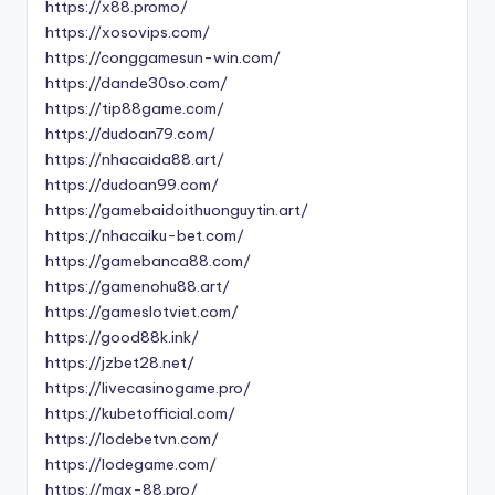
https://x88.promo/
https://xosovips.com/
https://conggamesun-win.com/
https://dande30so.com/
https://tip88game.com/
https://dudoan79.com/
https://nhacaida88.art/
https://dudoan99.com/
https://gamebaidoithuonguytin.art/
https://nhacaiku-bet.com/
https://gamebanca88.com/
https://gamenohu88.art/
https://gameslotviet.com/
https://good88k.ink/
https://jzbet28.net/
https://livecasinogame.pro/
https://kubetofficial.com/
https://lodebetvn.com/
https://lodegame.com/
https://max-88.pro/