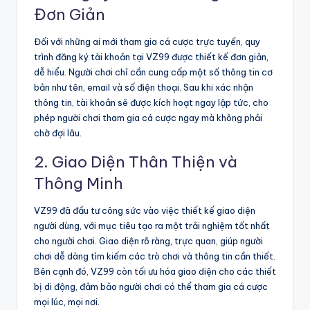
Đơn Giản
Đối với những ai mới tham gia cá cược trực tuyến, quy
trình đăng ký tài khoản tại VZ99 được thiết kế đơn giản,
dễ hiểu. Người chơi chỉ cần cung cấp một số thông tin cơ
bản như tên, email và số điện thoại. Sau khi xác nhận
thông tin, tài khoản sẽ được kích hoạt ngay lập tức, cho
phép người chơi tham gia cá cược ngay mà không phải
chờ đợi lâu.
2. Giao Diện Thân Thiện và
Thông Minh
VZ99 đã đầu tư công sức vào việc thiết kế giao diện
người dùng, với mục tiêu tạo ra một trải nghiệm tốt nhất
cho người chơi. Giao diện rõ ràng, trực quan, giúp người
chơi dễ dàng tìm kiếm các trò chơi và thông tin cần thiết.
Bên cạnh đó, VZ99 còn tối ưu hóa giao diện cho các thiết
bị di động, đảm bảo người chơi có thể tham gia cá cược
mọi lúc, mọi nơi.