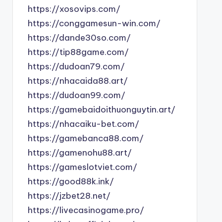
https://xosovips.com/
https://conggamesun-win.com/
https://dande30so.com/
https://tip88game.com/
https://dudoan79.com/
https://nhacaida88.art/
https://dudoan99.com/
https://gamebaidoithuonguytin.art/
https://nhacaiku-bet.com/
https://gamebanca88.com/
https://gamenohu88.art/
https://gameslotviet.com/
https://good88k.ink/
https://jzbet28.net/
https://livecasinogame.pro/