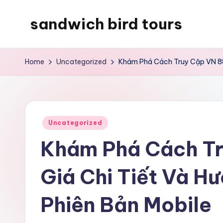
sandwich bird tours
Skip
to
sandwich
content
bird
Home
Uncategorized
Khám Phá Cách Truy Cập VN 88:
tours
Posted
Uncategorized
in
Khám Phá Cách Tr
Giá Chi Tiết Và H
Phiên Bản Mobile