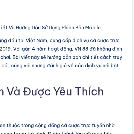
iết Và Hướng Dẫn Sử Dụng Phiên Bản Mobile
àng đầu tại Việt Nam, cung cấp dịch vụ cá cược trực
 2019. Với gần 4 năm hoạt động, VN 88 đã khẳng định
chơi. Bài viết này sẽ hướng dẫn bạn chi tiết cách truy
cái, cùng với những đánh giá về các dịch vụ nổi bật
n Và Được Yêu Thích
en thuộc trong cộng đồng cá cược trực tuyến nhờ
 dạng trong trò chơi. Được thành lập với mục tiêu