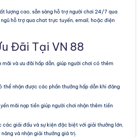
t lượng cao, sẵn sàng hỗ trợ người chơi 24/7 qua
i ngũ hỗ trợ qua chat trực tuyến, email, hoặc điện
u Đãi Tại VN 88
 mãi và ưu đãi hấp dẫn, giúp người chơi có thêm
ó thể nhận được các phần thưởng hấp dẫn khi đăng
yến mãi nạp tiền giúp người chơi nhận thêm tiền
 các giải đấu và sự kiện đặc biệt với giải thưởng lớn,
năng và nhận giải thưởng giá trị.