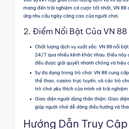
mang đến trải nghiệm cá cược tốt nhất, VN 88 
ứng nhu cầu ngày càng cao của người chơi.
2. Điểm Nổi Bật Của VN 88
Chất lượng dịch vụ xuất sắc: VN 88 nổi bật
24/7 qua nhiều kênh khác nhau. Điều này 
đều được giải quyết nhanh chóng và hiệu 
Sự đa dạng trong trò chơi: VN 88 cung c
thể thao, casino trực tuyến, và các trò ch
trò chơi yêu thích của mình và trải nghiệm g
Giao diện người dùng thân thiện: Giao diệ
giúp người chơi dễ dàng điều hướng và th
Hướng Dẫn Truy Cập