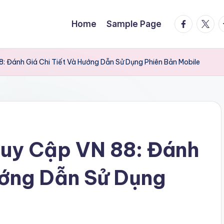
facebook.
twitte
t
Home
Sample Page
 Đánh Giá Chi Tiết Và Hướng Dẫn Sử Dụng Phiên Bản Mobile
uy Cập VN 88: Đánh
ướng Dẫn Sử Dụng