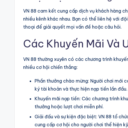
VN 88 cam kết cung cấp dịch vụ khách hàng chấ
nhiều kênh khác nhau. Bạn có thể liên hệ với độ
thoại để giải quyết mọi vấn đề hoặc câu hỏi.
Các Khuyến Mãi Và Ư
VN 88 thường xuyên có các chương trình khuyến
nhiều cơ hội chiến thắng:
Phần thưởng chào mừng: Người chơi mới c
ký tài khoản và thực hiện nạp tiền lần đầu.
Khuyến mãi nạp tiền: Các chương trình khu
thưởng hoặc lượt chơi miễn phí.
Giải đấu và sự kiện đặc biệt: VN 88 tổ chức
cung cấp cơ hội cho người chơi thể hiện kỹ 