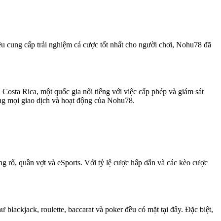
u cung cấp trải nghiệm cá cược tốt nhất cho người chơi, Nohu78 đã
osta Rica, một quốc gia nổi tiếng với việc cấp phép và giám sát
ong mọi giao dịch và hoạt động của Nohu78.
 rổ, quần vợt và eSports. Với tỷ lệ cược hấp dẫn và các kèo cược
blackjack, roulette, baccarat và poker đều có mặt tại đây. Đặc biệt,