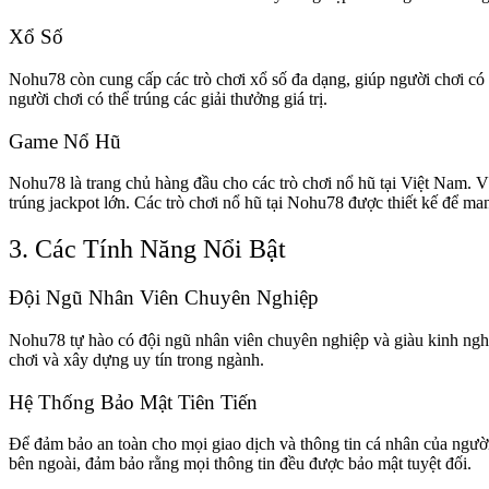
Xổ Số
Nohu78 còn cung cấp các trò chơi xổ số đa dạng, giúp người chơi có
người chơi có thể trúng các giải thưởng giá trị.
Game Nổ Hũ
Nohu78 là trang chủ hàng đầu cho các trò chơi nổ hũ tại Việt Nam. V
trúng jackpot lớn. Các trò chơi nổ hũ tại Nohu78 được thiết kế để man
3. Các Tính Năng Nổi Bật
Đội Ngũ Nhân Viên Chuyên Nghiệp
Nohu78 tự hào có đội ngũ nhân viên chuyên nghiệp và giàu kinh nghi
chơi và xây dựng uy tín trong ngành.
Hệ Thống Bảo Mật Tiên Tiến
Để đảm bảo an toàn cho mọi giao dịch và thông tin cá nhân của ngườ
bên ngoài, đảm bảo rằng mọi thông tin đều được bảo mật tuyệt đối.