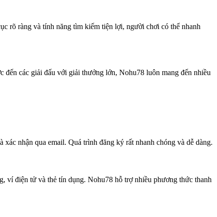
c rõ ràng và tính năng tìm kiếm tiện lợi, người chơi có thể nhanh
c đến các giải đấu với giải thưởng lớn, Nohu78 luôn mang đến nhiều
và xác nhận qua email. Quá trình đăng ký rất nhanh chóng và dễ dàng.
, ví điện tử và thẻ tín dụng. Nohu78 hỗ trợ nhiều phương thức thanh