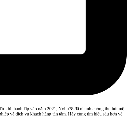
c. Từ khi thành lập vào năm 2021, Nohu78 đã nhanh chóng thu hút một
 nghiệp và dịch vụ khách hàng tận tâm. Hãy cùng tìm hiểu sâu hơn về