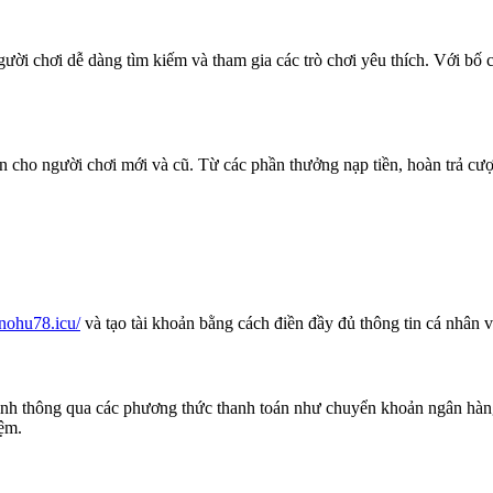
ười chơi dễ dàng tìm kiếm và tham gia các trò chơi yêu thích. Với bố cụ
cho người chơi mới và cũ. Từ các phần thưởng nạp tiền, hoàn trả cượ
/nohu78.icu/
và tạo tài khoản bằng cách điền đầy đủ thông tin cá nhân 
 mình thông qua các phương thức thanh toán như chuyển khoản ngân hàng
iệm.