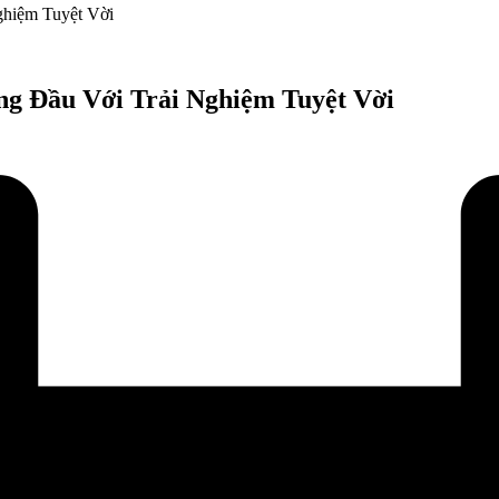
ghiệm Tuyệt Vời
g Đầu Với Trải Nghiệm Tuyệt Vời