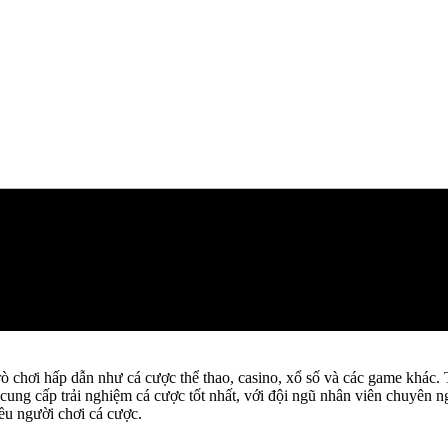
trò chơi hấp dẫn như cá cược thể thao, casino, xổ số và các game khá
là cung cấp trải nghiệm cá cược tốt nhất, với đội ngũ nhân viên chuyên
ều người chơi cá cược.