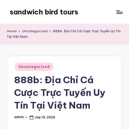
sandwich bird tours
Skip
to
sandwich
content
bird
Home
Uncategorized
888b: Địa Chỉ Cá Cược Trực Tuyến Uy Tín
tours
Tại Việt Nam
Posted
Uncategorized
in
888b: Địa Chỉ Cá
Cược Trực Tuyến Uy
Tín Tại Việt Nam
admin
July 19, 2024
Posted
by