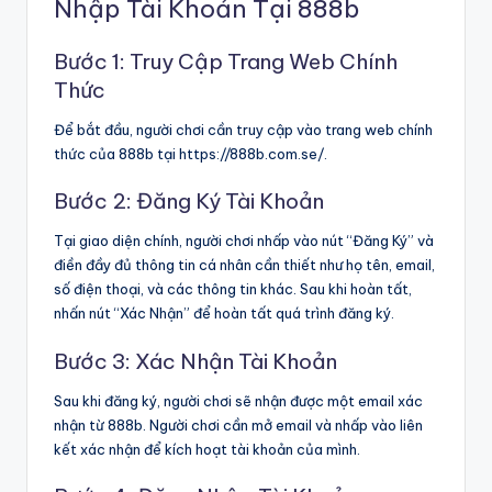
Nhập Tài Khoản Tại 888b
Bước 1: Truy Cập Trang Web Chính
Thức
Để bắt đầu, người chơi cần truy cập vào trang web chính
thức của 888b tại https://888b.com.se/.
Bước 2: Đăng Ký Tài Khoản
Tại giao diện chính, người chơi nhấp vào nút “Đăng Ký” và
điền đầy đủ thông tin cá nhân cần thiết như họ tên, email,
số điện thoại, và các thông tin khác. Sau khi hoàn tất,
nhấn nút “Xác Nhận” để hoàn tất quá trình đăng ký.
Bước 3: Xác Nhận Tài Khoản
Sau khi đăng ký, người chơi sẽ nhận được một email xác
nhận từ 888b. Người chơi cần mở email và nhấp vào liên
kết xác nhận để kích hoạt tài khoản của mình.