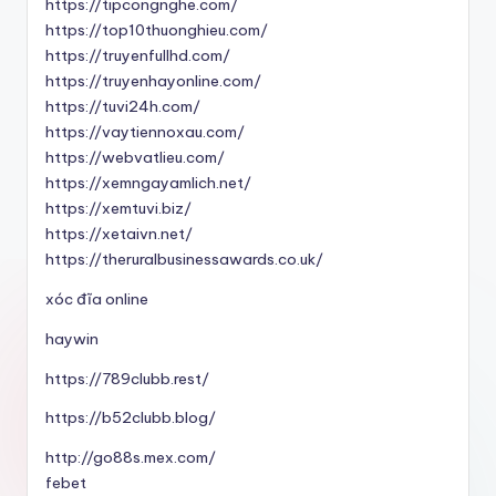
https://tipcongnghe.com/
https://top10thuonghieu.com/
https://truyenfullhd.com/
https://truyenhayonline.com/
https://tuvi24h.com/
https://vaytiennoxau.com/
https://webvatlieu.com/
https://xemngayamlich.net/
https://xemtuvi.biz/
https://xetaivn.net/
https://theruralbusinessawards.co.uk/
xóc đĩa online
haywin
https://789clubb.rest/
https://b52clubb.blog/
http://go88s.mex.com/
febet