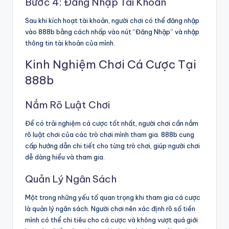
Bước 4: Đăng Nhập Tài Khoản
Sau khi kích hoạt tài khoản, người chơi có thể đăng nhập
vào 888b bằng cách nhấp vào nút “Đăng Nhập” và nhập
thông tin tài khoản của mình.
Kinh Nghiệm Chơi Cá Cược Tại
888b
Nắm Rõ Luật Chơi
Để có trải nghiệm cá cược tốt nhất, người chơi cần nắm
rõ luật chơi của các trò chơi mình tham gia. 888b cung
cấp hướng dẫn chi tiết cho từng trò chơi, giúp người chơi
dễ dàng hiểu và tham gia.
Quản Lý Ngân Sách
Một trong những yếu tố quan trọng khi tham gia cá cược
là quản lý ngân sách. Người chơi nên xác định rõ số tiền
mình có thể chi tiêu cho cá cược và không vượt quá giới