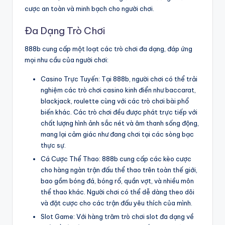
cược an toàn và minh bạch cho người chơi.
Đa Dạng Trò Chơi
888b cung cấp một loạt các trò chơi đa dạng, đáp ứng
mọi nhu cầu của người chơi:
Casino Trực Tuyến: Tại 888b, người chơi có thể trải
nghiệm các trò chơi casino kinh điển như baccarat,
blackjack, roulette cùng với các trò chơi bài phổ
biến khác. Các trò chơi đều được phát trực tiếp với
chất lượng hình ảnh sắc nét và âm thanh sống động,
mang lại cảm giác như đang chơi tại các sòng bạc
thực sự.
Cá Cược Thể Thao: 888b cung cấp các kèo cược
cho hàng ngàn trận đấu thể thao trên toàn thế giới,
bao gồm bóng đá, bóng rổ, quần vợt, và nhiều môn
thể thao khác. Người chơi có thể dễ dàng theo dõi
và đặt cược cho các trận đấu yêu thích của mình.
Slot Game: Với hàng trăm trò chơi slot đa dạng về