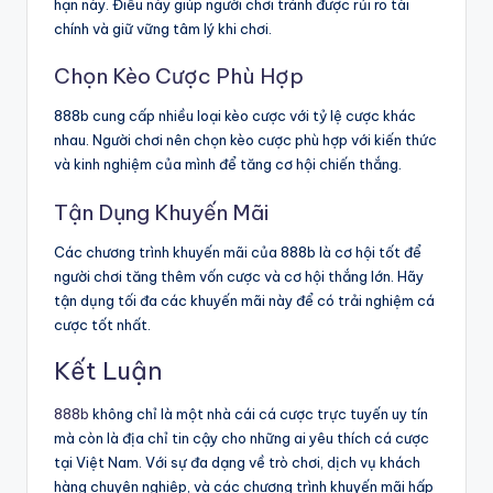
hạn này. Điều này giúp người chơi tránh được rủi ro tài
chính và giữ vững tâm lý khi chơi.
Chọn Kèo Cược Phù Hợp
888b cung cấp nhiều loại kèo cược với tỷ lệ cược khác
nhau. Người chơi nên chọn kèo cược phù hợp với kiến thức
và kinh nghiệm của mình để tăng cơ hội chiến thắng.
Tận Dụng Khuyến Mãi
Các chương trình khuyến mãi của 888b là cơ hội tốt để
người chơi tăng thêm vốn cược và cơ hội thắng lớn. Hãy
tận dụng tối đa các khuyến mãi này để có trải nghiệm cá
cược tốt nhất.
Kết Luận
888b
không chỉ là một nhà cái cá cược trực tuyến uy tín
mà còn là địa chỉ tin cậy cho những ai yêu thích cá cược
tại Việt Nam. Với sự đa dạng về trò chơi, dịch vụ khách
hàng chuyên nghiệp, và các chương trình khuyến mãi hấp