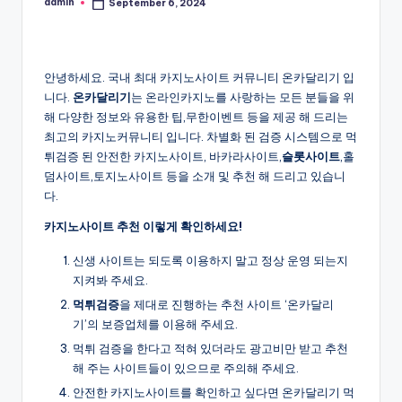
admin
September 6, 2024
Posted
by
안녕하세요. 국내 최대 카지노사이트 커뮤니티 온카달리기 입
니다.
온카달리기
는 온라인카지노를 사랑하는 모든 분들을 위
해 다양한 정보와 유용한 팁,무한이벤트 등을 제공 해 드리는
최고의 카지노커뮤니티 입니다. 차별화 된 검증 시스템으로 먹
튀검증 된 안전한 카지노사이트, 바카라사이트,
슬롯사이트
,홀
덤사이트,토지노사이트 등을 소개 및 추천 해 드리고 있습니
다.
카지노사이트 추천 이렇게 확인하세요
!
신생 사이트는 되도록 이용하지 말고 정상 운영 되는지
지켜봐 주세요.
먹튀검증
을 제대로 진행하는 추천 사이트 ‘온카달리
기’의 보증업체를 이용해 주세요.
먹튀 검증을 한다고 적혀 있더라도 광고비만 받고 추천
해 주는 사이트들이 있으므로 주의해 주세요.
안전한 카지노사이트를 확인하고 싶다면 온카달리기 먹