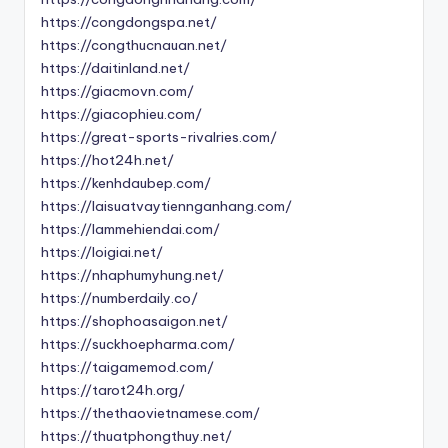
https://congdongspa.net/
https://congthucnauan.net/
https://daitinland.net/
https://giacmovn.com/
https://giacophieu.com/
https://great-sports-rivalries.com/
https://hot24h.net/
https://kenhdaubep.com/
https://laisuatvaytiennganhang.com/
https://lammehiendai.com/
https://loigiai.net/
https://nhaphumyhung.net/
https://numberdaily.co/
https://shophoasaigon.net/
https://suckhoepharma.com/
https://taigamemod.com/
https://tarot24h.org/
https://thethaovietnamese.com/
https://thuatphongthuy.net/