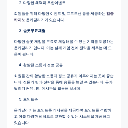
다양한 혜택과 무한이벤트
회원들을 위해 다양한 이벤트 및 프로모션 등을 제공하는
검증
카지노
온카달리기가 있습니다.
슬롯무료체험
다양한 슬롯 게임을 무료로 체험해볼 수 있는 기회를 제공하는
온카달리기 입니다. 이는 실제 게임 전에 전략을 세우는 데 도
움이 됩니다.
활발한 소통과 정보 공유
회원들 간의 활발한 소통과 정보 공유가 이루어지는 곳이 좋습
니다. 전문가 팁과 전략을 통해 승률을 높일 수 있습니다. 온카
달리기 커뮤니티 게시판을 활용해 보세요.
포인트존
온카달리기는 포인트존 게시판을 제공하여 포인트를 적립하
고 이를 다양한 혜택으로 교환할 수 있는 시스템을 제공하고
있습니다.