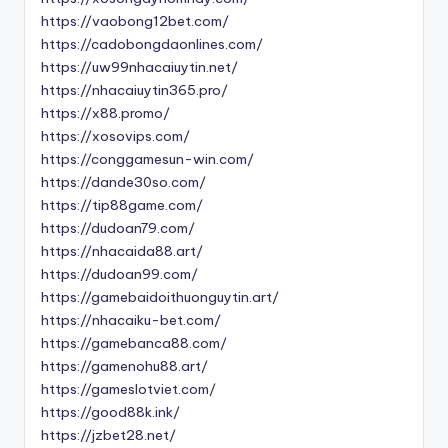
https://vaobong12bet.com/
https://cadobongdaonlines.com/
https://uw99nhacaiuytin.net/
https://nhacaiuytin365.pro/
https://x88.promo/
https://xosovips.com/
https://conggamesun-win.com/
https://dande30so.com/
https://tip88game.com/
https://dudoan79.com/
https://nhacaida88.art/
https://dudoan99.com/
https://gamebaidoithuonguytin.art/
https://nhacaiku-bet.com/
https://gamebanca88.com/
https://gamenohu88.art/
https://gameslotviet.com/
https://good88k.ink/
https://jzbet28.net/